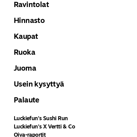
Ravintolat
– Henkilöltä tai yritykseltä itseltään, joka tietoja
luovuttaa
Hinnasto
– Väestörekisterikeskuksesta
– Kaupparekisteristä
Kaupat
– Luottotietorekisteristä
Ruoka
3.3.
Yritys käsittelee seuraavia tietoja
– Henkilön tai yrityksen tietoja
Juoma
– Yhteystietoja
Usein kysyttyä
– Laskutus- tai maksutietoja
– Asiakassuhteeseen liittyviä tietoja
Palaute
– Sopimustietoja
– Tuote- ja tilaustietoja
– Asiakaspalautteita
Luckiefun’s Sushi Run
– Yhteydenottoja ja yhteydenpitoja
Luckiefun’s X Vertti & Co
– Reklamaatioita
Oiva-raportit