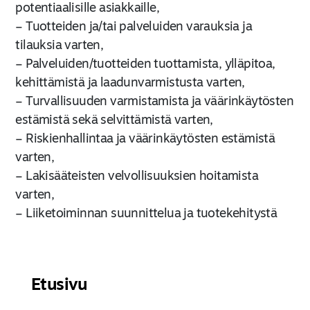
potentiaalisille asiakkaille,
– Tuotteiden ja/tai palveluiden varauksia ja
tilauksia varten,
– Palveluiden/tuotteiden tuottamista, ylläpitoa,
kehittämistä ja laadunvarmistusta varten,
– Turvallisuuden varmistamista ja väärinkäytösten
estämistä sekä selvittämistä varten,
– Riskienhallintaa ja väärinkäytösten estämistä
varten,
– Lakisääteisten velvollisuuksien hoitamista
varten,
– Liiketoiminnan suunnittelua ja tuotekehitystä
varten,
– Käytön seurantaa varten, tai
– Tuotetakuutietojen käsittelyä varten.
Etusivu
3.2.
Henkilötietoja kerätään