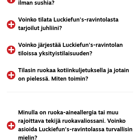
ilman sushia?
Voinko tilata Luckiefun’s-ravintolasta
Käytäntö lämpimän buffetin suhteen vaihtelee toimipisteittäin.
tarjoilut juhliini?
Tiedustele asiaa henkilökunnaltamme.
Voinko järjestää Luckiefun’s-ravintolan
Tietysti! Lähetä meille sähköpostia osoitteeseen
tiloissa yksityistilaisuuden?
info@luckiefun.com
ja kerro, mitä sinulla on mielessäsi.
Autamme mielellämme sopivan juhlamenun suunnittelussa.
Tutustuthan myös
valmiisiin annoksiimme
.
Tilasin ruokaa kotiinkuljetuksella ja jotain
Osassa toimipisteissämme on mahdollista järjestää
on pielessä. Miten toimin?
yksityistilaisuuksia. Lähetä meille viestiä osoitteeseen
info@luckiefun.com
ja kerro, mitä sinulla on mielessäsi.
Jos Wolt- tai Foodoratilauksessasi on jotain vikaa, olethan
pikapuoliin yhteydessä suoraan käyttämäsi kuriiripalvelun
asiakaspalveluun.
Minulla on ruoka-aineallergia tai muu
rajoittava tekijä ruokavaliossani. Voinko
asioida Luckiefun’s-ravintolassa turvallisin
mielin?