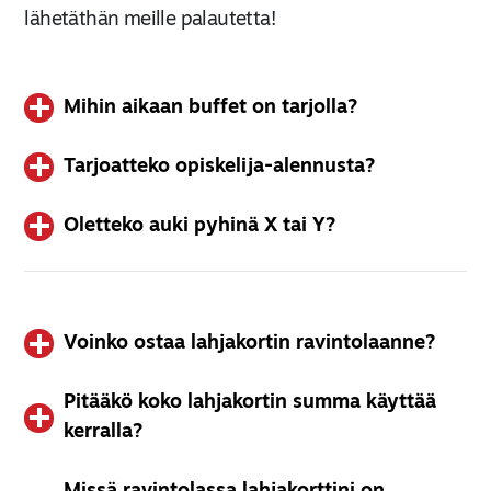
lähetäthän meille palautetta!
Mihin aikaan buffet on tarjolla?
Tarjoatteko opiskelija-alennusta?
Tarjoilemme ruokaa buffetin muodossa kaikkina
aukioloaikoinamme.
Oletteko auki pyhinä X tai Y?
Kyllä! Opiskelijoiden on mahdollista saada 10% alennus
illallis- ja viikonloppubuffetistamme.
Ilmoitamme poikkeusaukioloajoistamme verkkosivuillamme ja
Facebook-sivullamme. Pyhäpäivinä noudatetaan
illallis-/viikonloppuhinnastoa.
Voinko ostaa lahjakortin ravintolaanne?
Pitääkö koko lahjakortin summa käyttää
Tottahan toki! Voit ostaa lahjakortin haluamallasi summalla
kerralla?
osoitteesta
https://lahjakortti.luckiefun.com/
. Lahjakortit
toimitetaan sähköpostitse ja voit halutessasi tulostaa ne
kotona