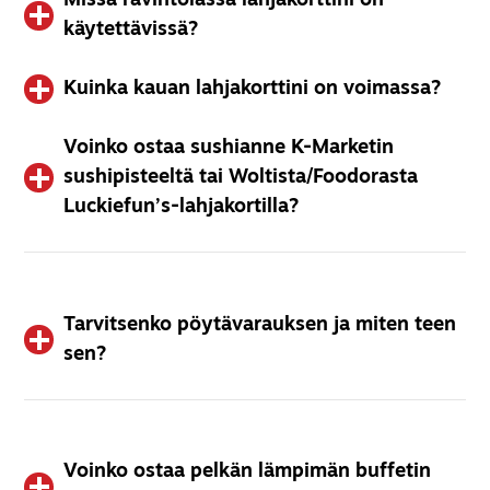
Missä ravintolassa lahjakorttini on
Ei suinkaan! Voit käyttää lahjakortin osissa. Kortille jäävän
käytettävissä?
arvon voi aina tarkistaa kuitista maksun jälkeen.
Kuinka kauan lahjakorttini on voimassa?
Lahjakorttimme ovat käytettävissä kaikissa ravintoloissamme
ellei erikseen toisin mainita.
Voinko ostaa sushianne K-Marketin
Lahjakortti on voimassa vuoden ajan ostopäivästä.
sushipisteeltä tai Woltista/Foodorasta
Luckiefun’s-lahjakortilla?
Valitettavasti lahjakorttimme käyvät vain omissa
ravintoloissamme.
Tarvitsenko pöytävarauksen ja miten teen
sen?
Pienet seurueet eivät tarvitse pöytävarausta; isomman
seurueen pöytävarauksen voit tehdä puhelimitse valitsemaasi
ravintolaan soittamalla.
Voinko ostaa pelkän lämpimän buffetin