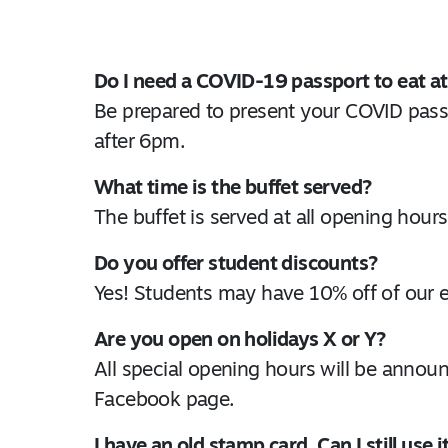
Karvaiset perheenjäsenet ovat tervetulleita ravi
Ei koiria:
Ideapark Oulu,
Iso Omena,
Itis, Karism
Oulu Keskusta, REDI, Salo, Lauttasaari, Columbu
Do I need a COVID-19 passport to eat at
Be prepared to present your COVID pass
Koirat tervetulleita:
Hämeenkatu, Ideapark Seinäj
Kaivokatu,
Koskikeskus, Lappeenranta, Lönnroti
after 6pm.
Rovaniemi, Mikkeli，Ruohis
What time is the buffet served?
Pienet koirat tervetulleita:
Hertsi, Skanssi, Tripla
The buffet is served at all opening hours
Huomaathan, että arviointi tapahtuu viime kädes
Do you offer student discounts?
Odotamme asiakkaan hallitsevan koiransa onge
Yes! Students may have 10% off of our 
huomioon myös kanssaruokailijansa. Rajoitukse
opaskoiria.
Are you open on holidays X or Y?
All special opening hours will be annou
Facebook page.
I have an old stamp card. Can I still use i