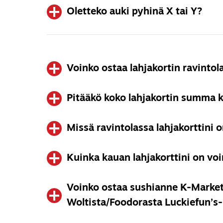
Oletteko auki pyhinä X tai Y?
Kyllä! Opiskelijoiden on mahdollista saada 10% alen
viikonloppubuffetistamme.
Ilmoitamme poikkeusaukioloajoistamme verkkosi
Facebook-sivullamme. Pyhäpäivinä noudatetaan
Voinko ostaa lahjakortin ravinto
illallis-/viikonloppuhinnastoa.
Pitääkö koko lahjakortin summa k
Tottahan toki! Voit ostaa lahjakortin haluamallas
https://lahjakortti.luckiefun.com/
. Lahjakortit toi
voit halutessasi tulostaa ne kotona
Missä ravintolassa lahjakorttini 
Ei suinkaan! Voit käyttää lahjakortin osissa. Kortil
tarkistaa kuitista maksun jälkeen.
Kuinka kauan lahjakorttini on vo
Lahjakorttimme ovat käytettävissä kaikissa ravin
erikseen toisin mainita.
Voinko ostaa sushianne K-Marketi
Lahjakortti on voimassa vuoden ajan ostopäiväst
Woltista/Foodorasta Luckiefun’s-l