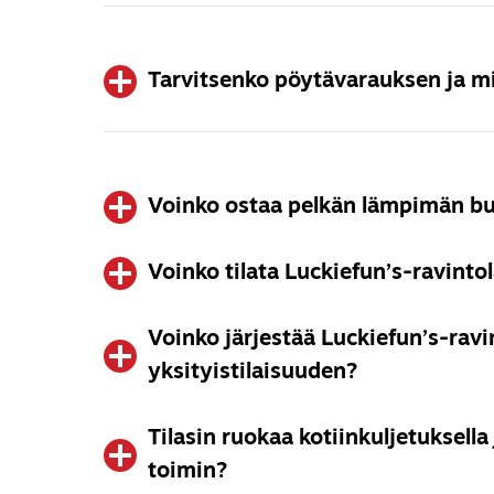
Valitettavasti lahjakorttimme käyvät vain omissa
Tarvitsenko pöytävarauksen ja m
Pienet seurueet eivät tarvitse pöytävarausta; 
pöytävarauksen voit tehdä puhelimitse valitsema
Voinko ostaa pelkän lämpimän buf
soittamalla.
Voinko tilata Luckiefun’s-ravintola
Käytäntö lämpimän buffetin suhteen vaihtelee toi
Tiedustele asiaa henkilökunnaltamme.
Voinko järjestää Luckiefun’s-ravin
Tietysti! Lähetä meille sähköpostia osoitteeseen
kerro, mitä sinulla on mielessäsi. Autamme mie
yksityistilaisuuden?
juhlamenun suunnittelussa. Tutustuthan myös
v
Tilasin ruokaa kotiinkuljetuksella
Osassa toimipisteissämme on mahdollista järjestää
Lähetä meille viestiä osoitteeseen
toimin?
info@luckief