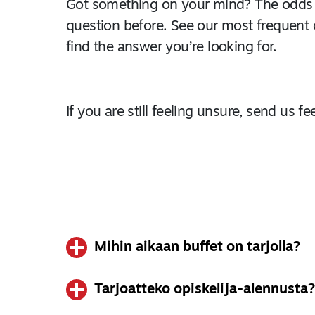
Got something on your mind? The odds
question before. See our most frequent
find the answer you’re looking for.
If you are still feeling unsure, send us 
Mihin aikaan buffet on tarjolla?
Tarjoatteko opiskelija-alennusta
Tarjoilemme ruokaa buffetin muodossa kaikkina