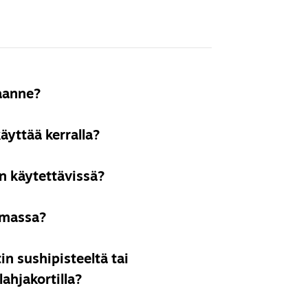
nus illallis- ja
vuillamme ja
laanne?
äyttää kerralla?
i summalla osoitteesta
mitetaan sähköpostitse ja
on käytettävissä?
le jäävän arvon voi aina
imassa?
toloissamme ellei
n sushipisteeltä tai
ä.
ahjakortilla?