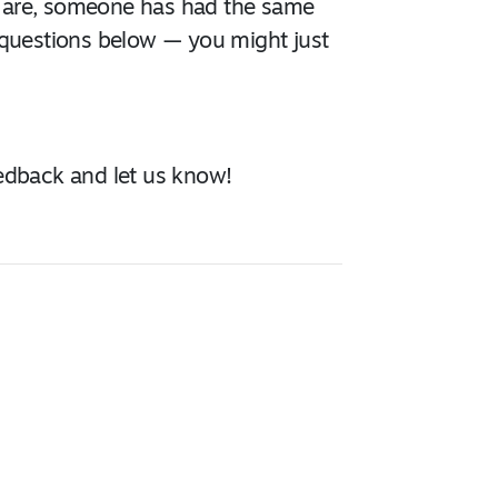
 are, someone has had the same
 questions below — you might just
feedback and let us know!
?
 aukioloaikoinamme.