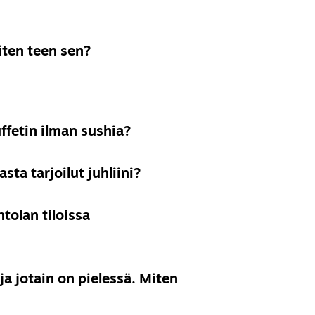
 ravintoloissamme.
iten teen sen?
isomman seurueen
asi ravintolaan
fetin ilman sushia?
sta tarjoilut juhliini?
mipisteittäin.
tolan tiloissa
info@luckiefun.com
ja
lellämme sopivan
almiisiin annoksiimme
.
 ja jotain on pielessä. Miten
 yksityistilaisuuksia.
un.com
ja kerro, mitä