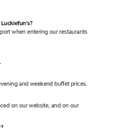
ntoloihimme seuraavasti:
a, Kerava, Leppävaara,
s
 Luckiefun’s?
port when entering our restaurants
oki, Joensuu,
nkatu,
Matkus,
, Kivistö, Kamppi
.
sä tilannekohtaisesti.
lmitta ja ottavan
evening and weekend buffet prices.
t eivät koske
nced on our website, and on our
t?