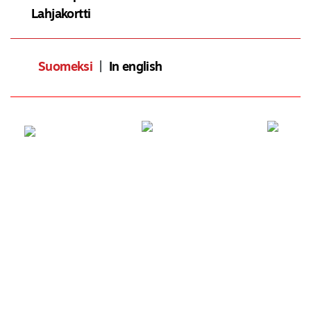
Lahjakortti
Suomeksi
|
In english
LÖYDÄ LÄHIN RAVINTOLA
Anna palautetta
Osta lahjakortti
Tietosuojaseloste