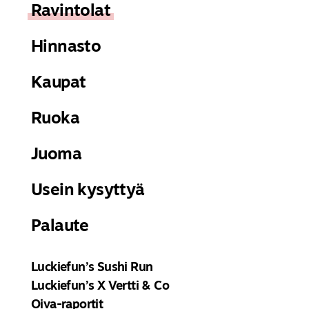
Ravintolat
6-9v
9,50€
10v
13,50€
Hinnasto
Kaupat
Kaikki sushit buffetista mukaan
1,00 € / kpl
Ruoka
Juoma
Misokeitto +3,50 €
Usein kysyttyä
TUTUSTU VALIKOIMAAN
Palaute
Luckiefun’s Sushi Run
Luckiefun’s X Vertti & Co
Oiva-raportit