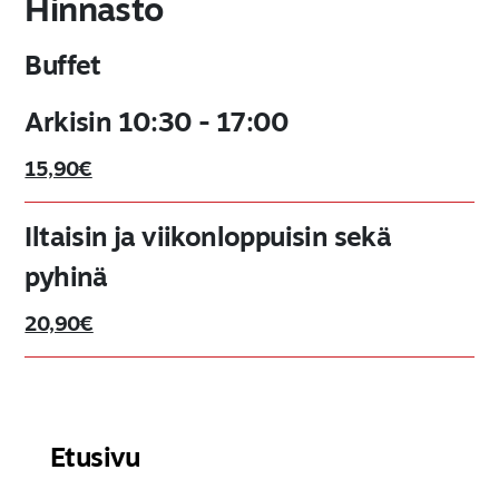
Hinnasto
Buffet
Arkisin 10:30 - 17:00
15,90€
Iltaisin ja viikonloppuisin sekä
pyhinä
20,90€
Lasten hinnat
0-2v
2,00€
Etusivu
3-5v
5,50€