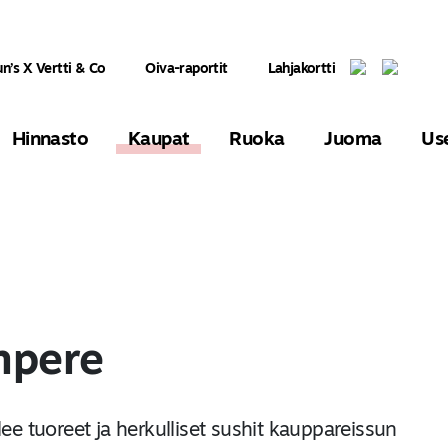
un’s X Vertti & Co
Oiva-raportit
Lahjakortti
Hinnasto
Kaupat
Ruoka
Juoma
Us
mpere
ee tuoreet ja herkulliset sushit kauppareissun